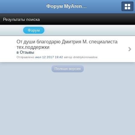
Форум MyArena.ru
Результаты поиска
Форум
От души благодарю Дмитрия М. специалиста
тех.поддержки
в Отзывы
Отправлено
июл 12 2017 19:42
автор dmitriykonowalow
Полная версия