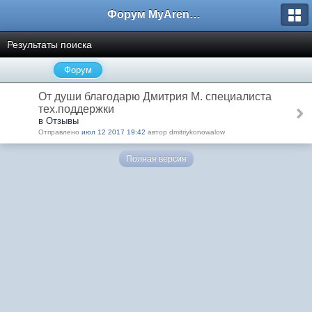
Форум MyArena.ru
Результаты поиска
Форум
От души благодарю Дмитрия М. специалиста
тех.поддержки
в Отзывы
Отправлено
июл 12 2017 19:42
автор dmitriykonowalow
Полная версия