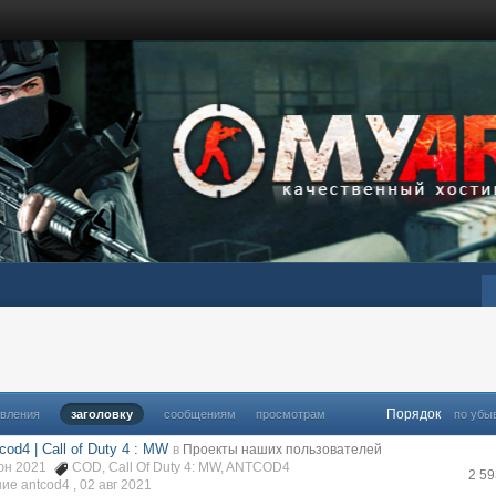
Порядок
овления
заголовку
сообщениям
просмотрам
по убы
cod4 | Call of Duty 4 : MW
в
Проекты наших пользователей
июн 2021
COD
,
Call Of Duty 4: MW
,
ANTCOD4
2 5
ие antcod4 ,
02 авг 2021