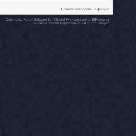
Правила поведения на форуме
Community Forum Software by IP.Board
Русификация от IBResource
Лицензия зарегистрирована на:
ООО "РС-Медиа"