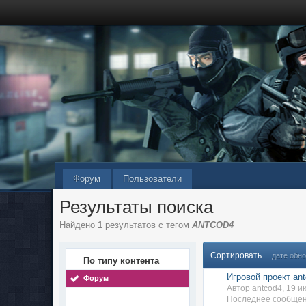
Форум
Пользователи
Результаты поиска
Найдено
1
результатов с тегом
ANTCOD4
Сортировать
дате обн
По типу контента
Игровой проект ant
Форум
Автор antcod4, 19 
Последнее сообщен