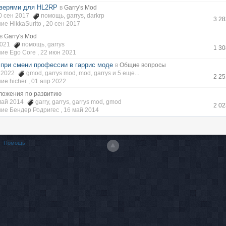
верями для HL2RP
в
Garry's Mod
20 сен 2017
помощь
,
garrys
,
darkrp
3 2
е HikkaSurito ,
20 сен 2017
в
Garry's Mod
 2021
помощь
,
garrys
1 3
ие Ego Core ,
22 июн 2021
 при смени профессии в гаррис моде
в
Общие вопросы
р 2022
gmod
,
garrys mod
,
mod
,
garrys
и 5 еще...
2 2
е hicher ,
01 апр 2022
ложения по развитию
 май 2014
garry
,
garrys
,
garrys mod
,
gmod
2 0
ие Бендер Родригес ,
16 май 2014
Помощь