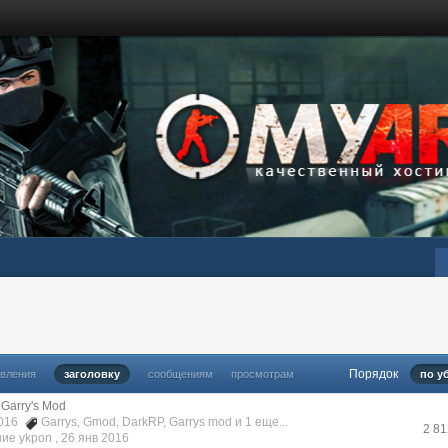
Порядок
овления
заголовку
сообщениям
просмотрам
по у
Garry's Mod
 2016
Garrys
,
Gmod
,
DarkRP
,
Garrys mod
и 1 еще...
2 8
ие ykpon ,
26 янв 2016