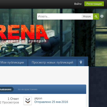
Войти
Регистрация
Форум
Мои публикации
Просмотр новых публикаций
быванию
по возрастанию
ykpon
1 Ответ
Отправлено 25 янв 2016
12 Просмотров