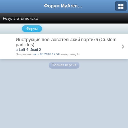
Форум MyArena.ru
Результаты поиска
Форум
Инструкция пользовательский партикл (Custom
particles)
в Left 4 Dead 2
Отправлено
июл 03 2018 12:59
автор xserg1x
Полная версия