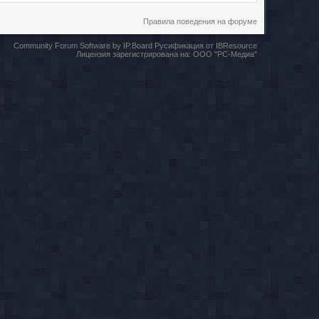
Правила поведения на форуме
Community Forum Software by IP.Board
Русификация от IBResource
Лицензия зарегистрирована на:
ООО "РС-Медиа"