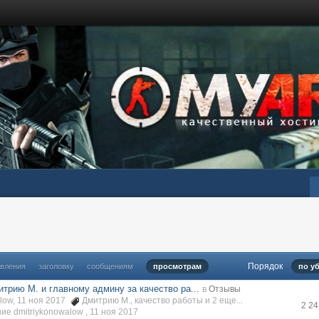
Порядок
овления
заголовку
сообщениям
просмотрам
по у
трию М. и главному админу за качество ра...
в
Отзывы
alow, 11 ноя 2017
Дмитрию М.
,
качество работы
и 2 еще...
2 2
е dmitriykonowalow ,
11 ноя 2017