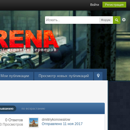
Войти
Регистрация
Форум
Мои публикации
Просмотр новых публикаций
быванию
по возрастанию
dmitriykonowalow
0 Ответов
Отправлено 11 ноя 2017
43 Просмотров