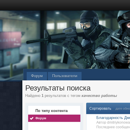
Форум
Пользователи
Результаты поиска
Найдено
1
результатов с тегом
качество работы
Сортировать
дате обн
По типу контента
Благодарность Дми
Форум
Автор dmitriykonow
Последнее сообщени