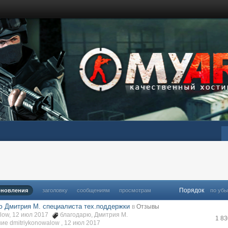
Порядок
бновления
заголовку
сообщениям
просмотрам
по уб
ю Дмитрия М. специалиста тех.поддержки
в
Отзывы
alow, 12 июл 2017
благодарю
,
Дмитрия М.
1 8
е dmitriykonowalow ,
12 июл 2017