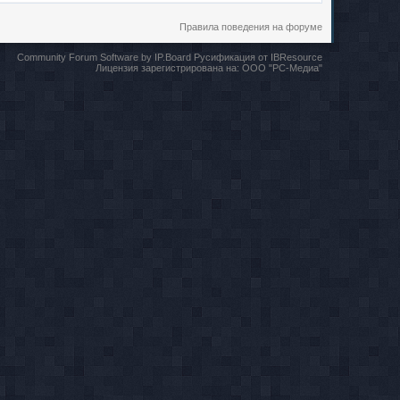
Правила поведения на форуме
Community Forum Software by IP.Board
Русификация от IBResource
Лицензия зарегистрирована на:
ООО "РС-Медиа"