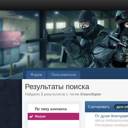
Форум
Пользователи
Результаты поиска
Найдено
1
результатов с тегом
благодарю
Сортировать
дате о
По типу контента
От души благодар
Форум
Автор dmitriykonow
Последнее сообщени