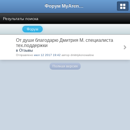
Форум MyArena.ru
Результаты поиска
Форум
От души благодарю Дмитрия М. специалиста
тех.поддержки
в Отзывы
Отправлено
июл 12 2017 19:42
автор dmitriykonowalow
Полная версия