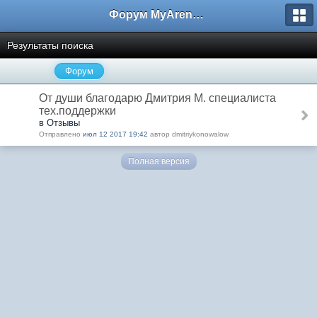
Форум MyArena.ru
Результаты поиска
Форум
От души благодарю Дмитрия М. специалиста
тех.поддержки
в Отзывы
Отправлено
июл 12 2017 19:42
автор dmitriykonowalow
Полная версия