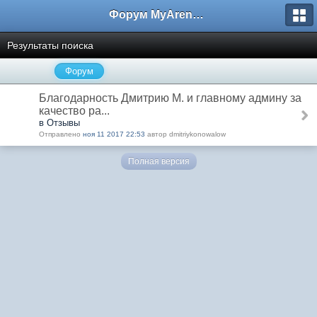
Форум MyArena.ru
Результаты поиска
Форум
Благодарность Дмитрию М. и главному админу за
качество ра...
в Отзывы
Отправлено
ноя 11 2017 22:53
автор dmitriykonowalow
Полная версия