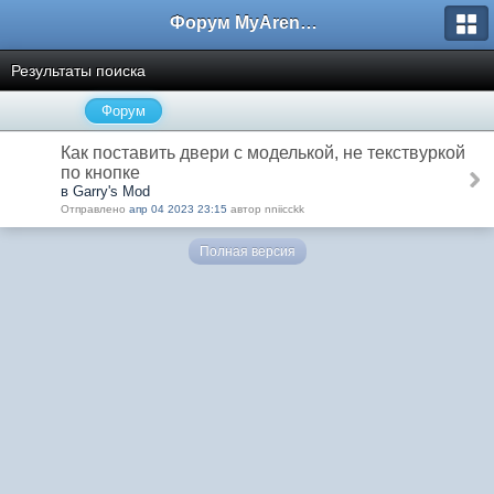
Форум MyArena.ru
Результаты поиска
Форум
Как поставить двери с моделькой, не текствуркой
по кнопке
в Garry's Mod
Отправлено
апр 04 2023 23:15
автор nniicckk
Полная версия