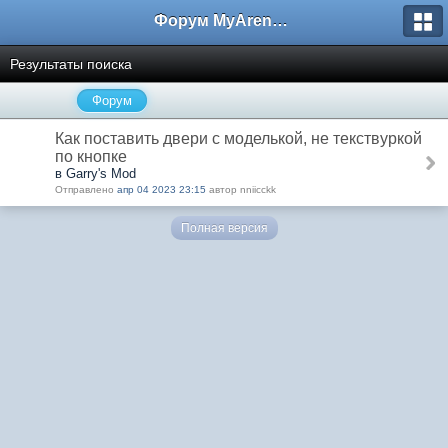
Форум MyArena.ru
Результаты поиска
Форум
Как поставить двери с моделькой, не текствуркой
по кнопке
в Garry's Mod
Отправлено
апр 04 2023 23:15
автор nniicckk
Полная версия