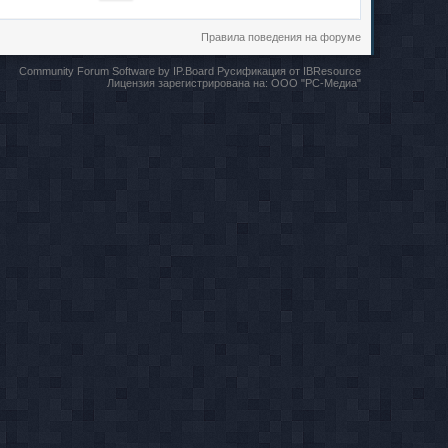
Правила поведения на форуме
Community Forum Software by IP.Board
Русификация от IBResource
Лицензия зарегистрирована на:
ООО "РС-Медиа"