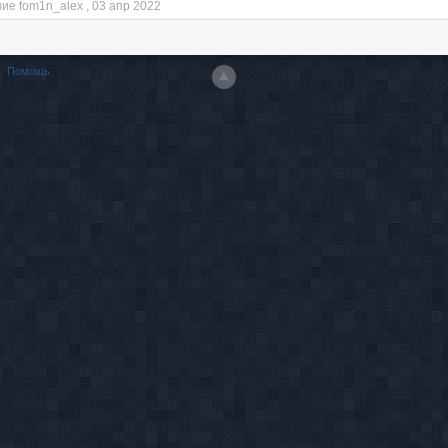
ие fom1n_alex ,
03 апр 2022
Помощь