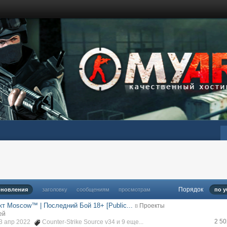
Порядок
бновления
заголовку
сообщениям
просмотрам
по 
кт Moscow™ | Последний Бой 18+ [Public...
в
Проекты
ей
2 5
03 апр 2022
Counter-Strike Source v34
и 9 еще...