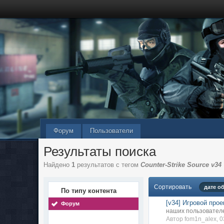
Форум
Пользователи
Результаты поиска
Найдено
1
результатов с тегом
Counter-Strike Source v34
Сортировать
дате о
По типу контента
[v34] Игровой прое
Форум
наших пользовател
Автор fom1n_alex, 