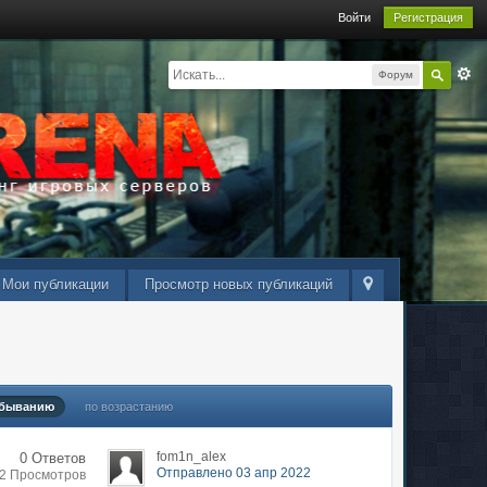
Войти
Регистрация
Форум
Мои публикации
Просмотр новых публикаций
убыванию
по возрастанию
fom1n_alex
0 Ответов
Отправлено 03 апр 2022
02 Просмотров