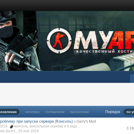
Порядок
бновления
заголовку
сообщениям
просмотрам
по 
роблему при запуске сервера (Консоль)
в
Garry's Mod
 2016
консоль
,
консольная ошибка
и 6 еще...
3 1
е jluch1 ,
26 ноя 2016