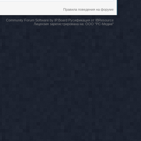
Правила поведения на форуме
Community Forum Software by IP.Board
Русификация от IBResource
Лицензия зарегистрирована на:
ООО "РС-Медиа"