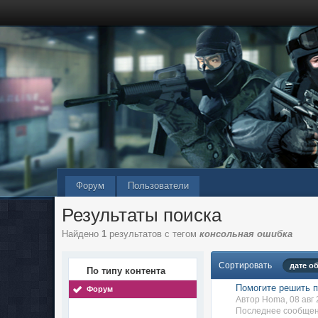
Форум
Пользователи
Результаты поиска
Найдено
1
результатов с тегом
консольная ошибка
Сортировать
дате о
По типу контента
Помогите решить п
Форум
Автор Homa, 08 авг
Последнее сообщени