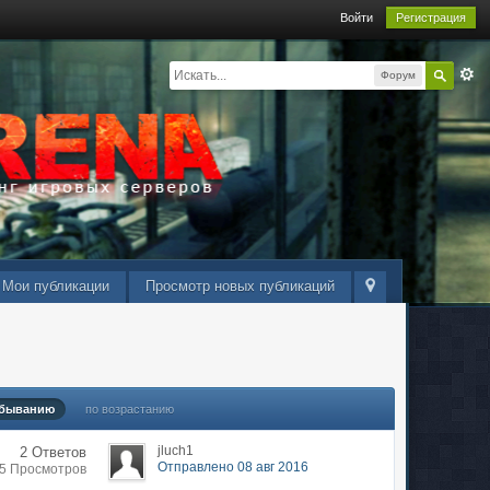
Войти
Регистрация
Форум
Мои публикации
Просмотр новых публикаций
убыванию
по возрастанию
jluch1
2 Ответов
Отправлено 08 авг 2016
95 Просмотров