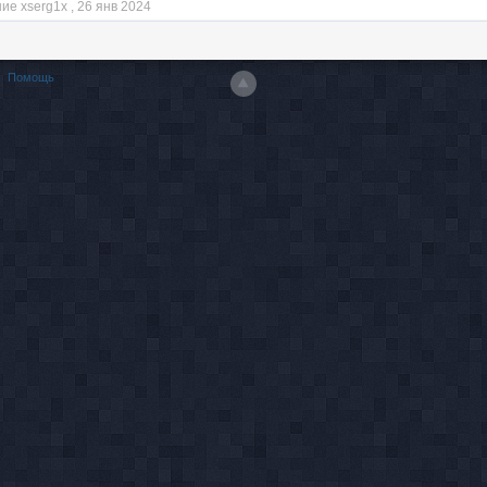
ие xserg1x ,
26 янв 2024
Помощь