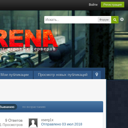
Войти
Регистрация
Форум
Мои публикации
Просмотр новых публикаций
убыванию
по возрастанию
xserg1x
9 Ответов
Отправлено 03 июл 2018
51 Просмотров