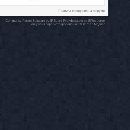
Правила поведения на форуме
Community Forum Software by IP.Board
Русификация от IBResource
Лицензия зарегистрирована на:
ООО "РС-Медиа"