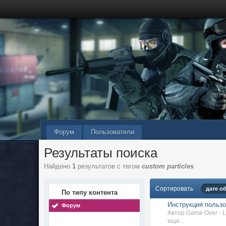
Форум
Пользователи
Результаты поиска
Найдено
1
результатов с тегом
custom particles
Сортировать
дате о
По типу контента
Инструкция пользо
Форум
Автор Game Over - 
еще...