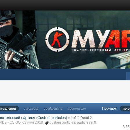
Порядок
бновления
заголовку
сообщениям
просмотрам
по 
вательский партикл (Custom particles)
в
Left 4 Dead 2
L4D2 - CS:GO, 03 июл 2018
custom particles
,
particles
и 8
3 6