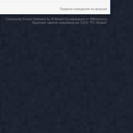
Правила поведения на форуме
Community Forum Software by IP.Board
Русификация от IBResource
Лицензия зарегистрирована на:
ООО "РС-Медиа"