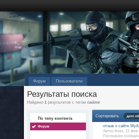
Форум
Пользователи
Результаты поиска
Найдено
1
результатов с тегом
сайте
Сортировать
дате о
По типу контента
отзыв о сайте MyA
Форум
Автор fexas, 22 фе
Последнее сообще