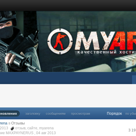
Порядок
бновления
заголовку
сообщениям
просмотрам
по уб
rena
в
Отзывы
в 2013
отзыв
,
сайте
,
myarena
3 1
ние MAXPAYNERUS ,
04 авг 2013