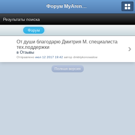
Форум MyArena.ru
Результаты поиска
Форум
От души благодарю Дмитрия М. специалиста
тех.поддержки
в Отзывы
Отправлено
июл 12 2017 19:42
автор dmitriykonowalow
Полная версия