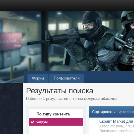
Форум
Пользователи
Результаты поиска
Найдено
1
результатов с тегом
покупка админок
Сортировать
дате обн
По типу контента
Скрипт Market для
Форум
Автор moskva177rus
Последнее сообщен