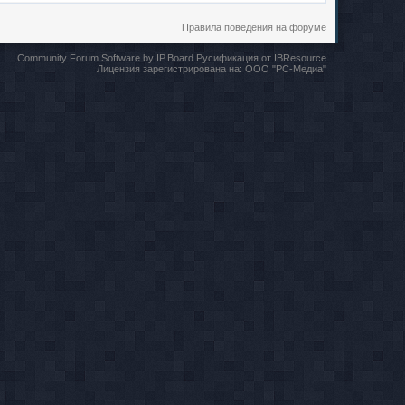
Правила поведения на форуме
Community Forum Software by IP.Board
Русификация от IBResource
Лицензия зарегистрирована на:
ООО "РС-Медиа"