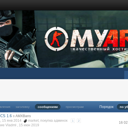
Порядок
овления
заголовку
сообщениям
просмотрам
по у
 CS 1.6
в
AMXBans
, 15 янв 2014
market
,
покупка админок
1
2
16 0
ие Vladml ,
15 июн 2019