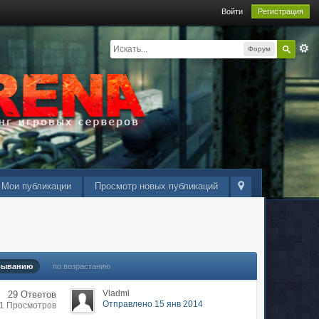
Войти
Регистрация
Форум
Мои публикации
Просмотр новых публикаций
быванию
по возрастанию
Vladml
29 Ответов
Отправлено 15 янв 2014
21 Просмотров