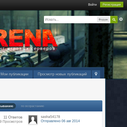
Войти
Регистрация
Форум
Мои публикации
Просмотр новых публикаций
быванию
по возрастанию
sasha54178
11 Ответов
Отправлено 06 авг 2014
89 Просмотров