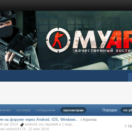
Порядок
овления
заголовку
сообщениям
просмотрам
по у
я на форуме через Android, iOS, Windows...
в
Курилка
06 авг 2014
android
,
ios
,
tapatalk
и 1 еще...
7 7
ие sasha54178 ,
12 июн 2016