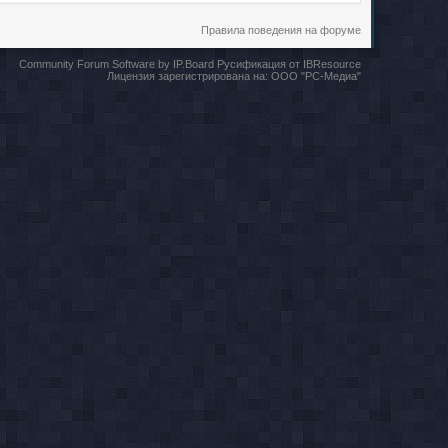
Правила поведения на форуме
Community Forum Software by IP.Board
Русификация от IBResource
Лицензия зарегистрирована на:
ООО "РС-Медиа"