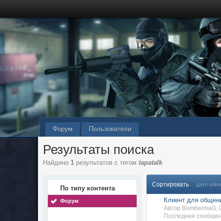
Форум
Пользователи
Результаты поиска
Найдено
1
результатов с тегом
tapatalk
Сортировать
дате обн
По типу контента
Клиент для общени
Форум
Автор BombermaG, 
Последнее сообщен