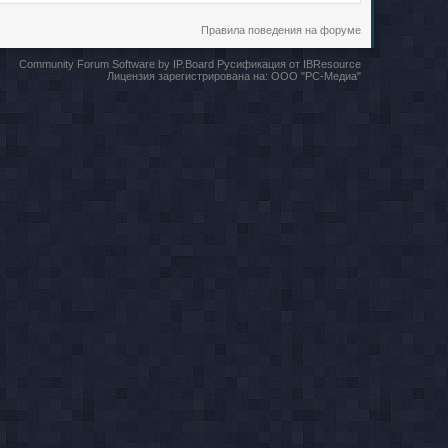
Правила поведения на форуме
Community Forum Software by IP.Board
Русификация от IBResource
Лицензия зарегистрирована на:
ООО "РС-Медиа"