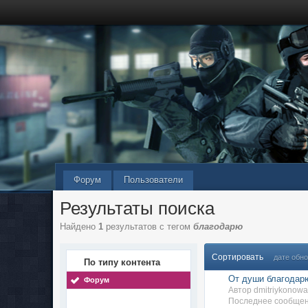
Форум
Пользователи
Результаты поиска
Найдено
1
результатов с тегом
благодарю
Сортировать
дате обн
По типу контента
От души благодар
Форум
Автор dmitriykonow
Последнее сообщени