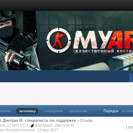
Порядок
овления
заголовку
сообщениям
просмотрам
по убы
ю Дмитрия М. специалиста тех.поддержки
в
Отзывы
alow, 12 июл 2017
благодарю
,
Дмитрия М.
1 8
е dmitriykonowalow ,
12 июл 2017