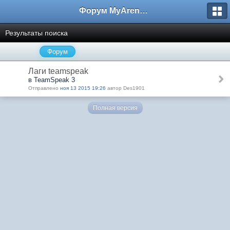
Форум MyArena.ru
Результаты поиска
Форум
Лаги teamspeak
в TeamSpeak 3
Отправлено
ноя 13 2015 19:26
автор Des1901
Полная версия