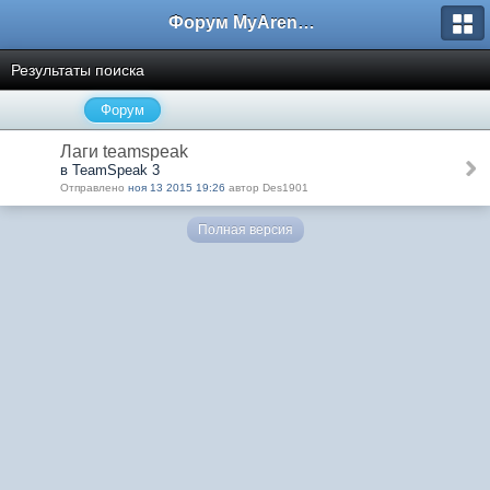
Форум MyArena.ru
Результаты поиска
Форум
Лаги teamspeak
в TeamSpeak 3
Отправлено
ноя 13 2015 19:26
автор Des1901
Полная версия