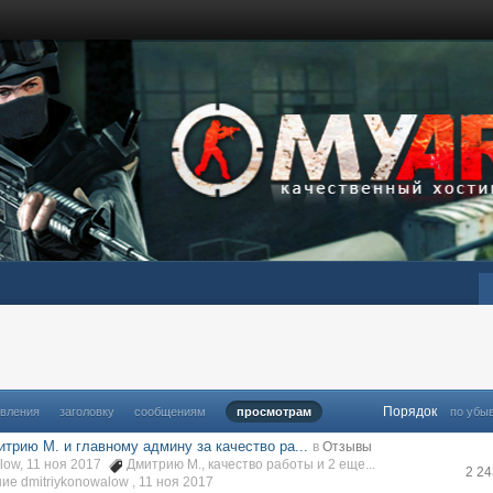
Порядок
овления
заголовку
сообщениям
просмотрам
по убы
трию М. и главному админу за качество ра...
в
Отзывы
alow, 11 ноя 2017
Дмитрию М.
,
качество работы
и 2 еще...
2 2
е dmitriykonowalow ,
11 ноя 2017