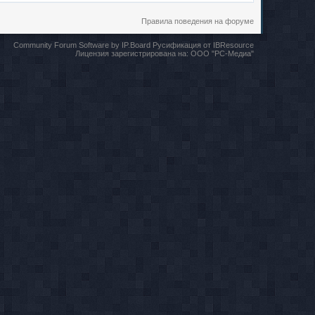
Правила поведения на форуме
Community Forum Software by IP.Board
Русификация от IBResource
Лицензия зарегистрирована на:
ООО "РС-Медиа"