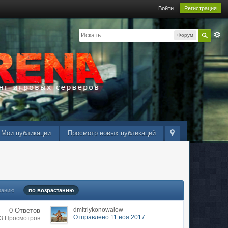
Войти
Регистрация
Форум
Мои публикации
Просмотр новых публикаций
ванию
по возрастанию
dmitriykonowalow
0 Ответов
Отправлено 11 ноя 2017
43 Просмотров