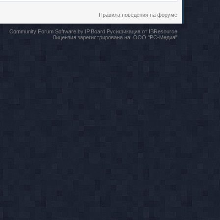
Правила поведения на форуме
Community Forum Software by IP.Board
Русификация от IBResource
Лицензия зарегистрирована на:
ООО "РС-Медиа"