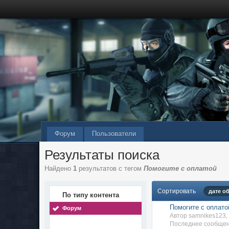
Форум
Пользователи
Результаты поиска
Найдено
1
результатов с тегом
Помогите с оплатой
Сортировать
дате о
По типу контента
Помогите с оплато
Форум
Автор samnikes123
Последнее сообщен