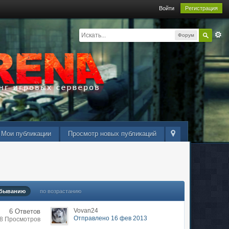
Войти
Регистрация
Форум
Мои публикации
Просмотр новых публикаций
убыванию
по возрастанию
Vovan24
6 Ответов
Отправлено 16 фев 2013
38 Просмотров