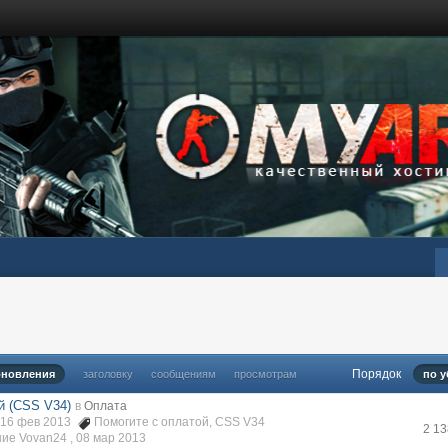
Порядок
бновления
заголовку
сообщениям
просмотрам
по 
й (CSS V34)
в
Оплата
, 16 фев 2013
Помогите с оплатой
,
CSS V34
2 1
ие Vovan24 ,
08 мар 2013