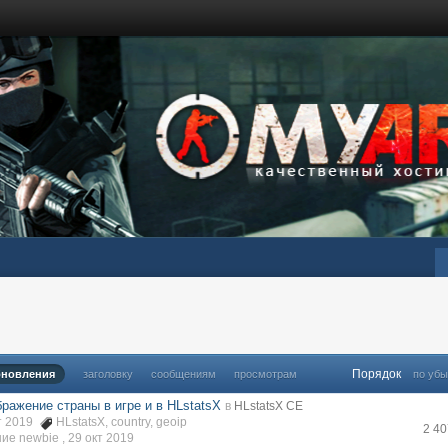
Порядок
бновления
заголовку
сообщениям
просмотрам
по уб
ражение страны в игре и в HLstatsX
в
HLstatsX CE
кт 2019
HLstatsX
,
country
,
geoip
2 4
ие newbie ,
29 окт 2019