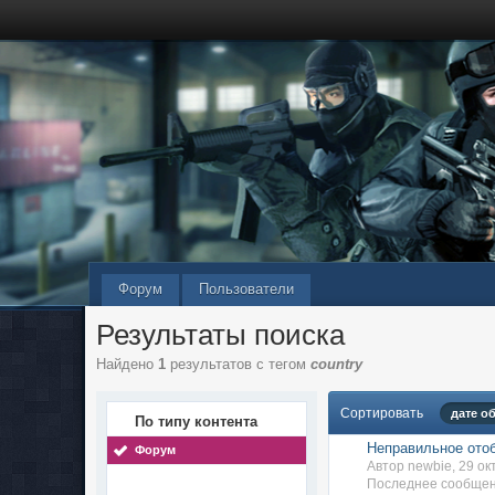
Форум
Пользователи
Результаты поиска
Найдено
1
результатов с тегом
country
Сортировать
дате о
По типу контента
Неправильное отоб
Форум
Автор newbie, 29 о
Последнее сообщен