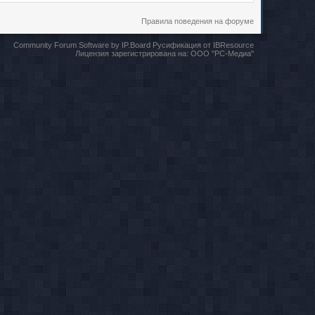
Правила поведения на форуме
Community Forum Software by IP.Board
Русификация от IBResource
Лицензия зарегистрирована на:
ООО "РС-Медиа"