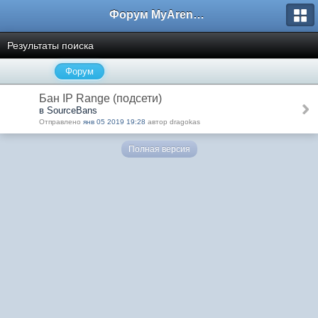
Форум MyArena.ru
Результаты поиска
Форум
Бан IP Range (подсети)
в SourceBans
Отправлено
янв 05 2019 19:28
автор dragokas
Полная версия