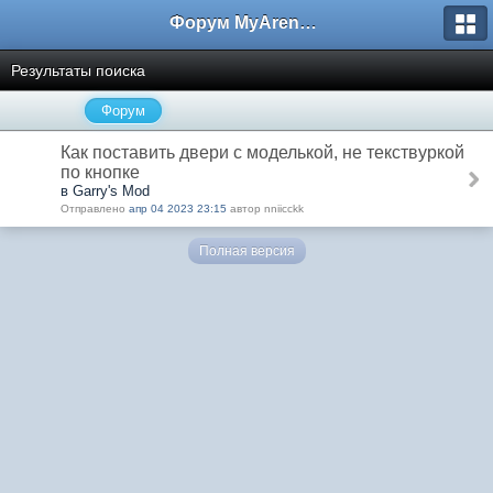
Форум MyArena.ru
Результаты поиска
Форум
Как поставить двери с моделькой, не текствуркой
по кнопке
в Garry's Mod
Отправлено
апр 04 2023 23:15
автор nniicckk
Полная версия