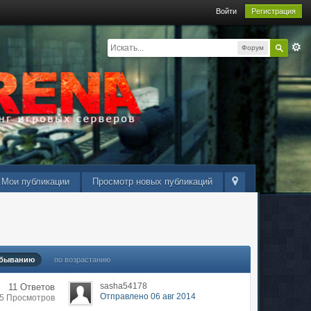
Войти
Регистрация
Форум
Мои публикации
Просмотр новых публикаций
убыванию
по возрастанию
sasha54178
11 Ответов
Отправлено 06 авг 2014
85 Просмотров