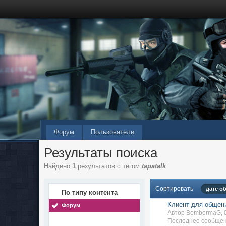
Форум
Пользователи
Результаты поиска
Найдено
1
результатов с тегом
tapatalk
Сортировать
дате о
По типу контента
Клиент для общени
Форум
Автор BombermaG, 
Последнее сообщен