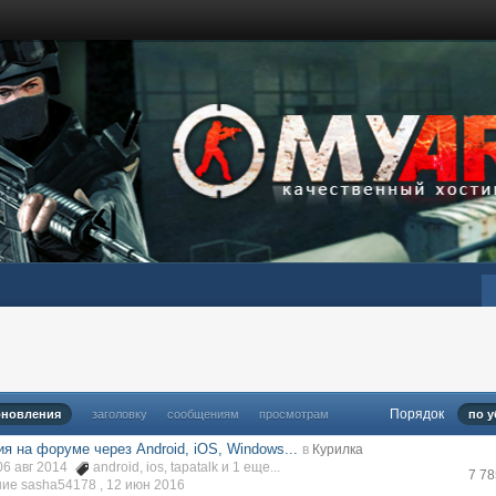
Порядок
бновления
заголовку
сообщениям
просмотрам
по 
я на форуме через Android, iOS, Windows...
в
Курилка
06 авг 2014
android
,
ios
,
tapatalk
и 1 еще...
7 7
ие sasha54178 ,
12 июн 2016