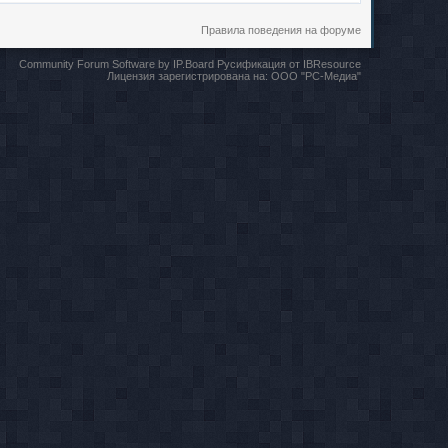
Правила поведения на форуме
Community Forum Software by IP.Board
Русификация от IBResource
Лицензия зарегистрирована на:
ООО "РС-Медиа"