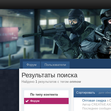
Форум
Пользователи
Результаты поиска
Найдено
1
результатов с тегом
оптом
Сортировать
дате обн
По типу контента
Оптовая скидка
в
Форум
Автор CREATIVE AX
Последнее сообщен