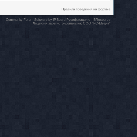
Правила поведения на форуме
Community Forum Software by IP.Board
Русификация от IBResource
Лицензия зарегистрирована на:
ООО "РС-Медиа"