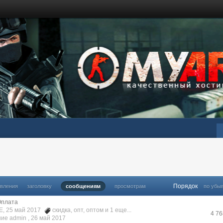
Порядок
овления
заголовку
сообщениям
просмотрам
по убы
Оплата
E, 25 май 2017
скидка
,
опт
,
оптом
и 1 еще...
4 7
ие admin ,
26 май 2017