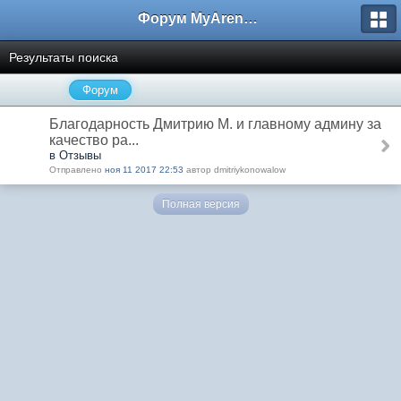
Форум MyArena.ru
Результаты поиска
Форум
Благодарность Дмитрию М. и главному админу за
качество ра...
в Отзывы
Отправлено
ноя 11 2017 22:53
автор dmitriykonowalow
Полная версия