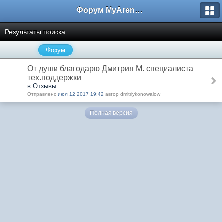
Форум MyArena.ru
Результаты поиска
Форум
От души благодарю Дмитрия М. специалиста
тех.поддержки
в Отзывы
Отправлено
июл 12 2017 19:42
автор dmitriykonowalow
Полная версия