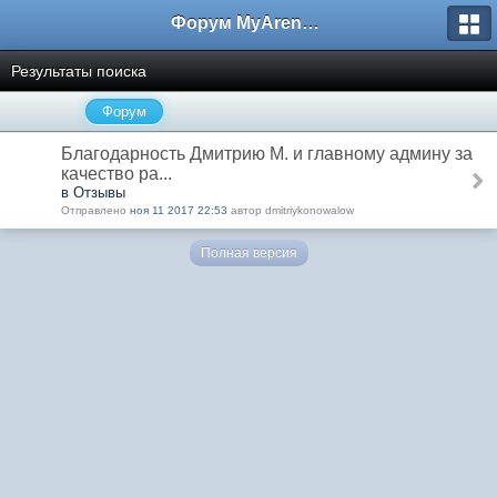
Форум MyArena.ru
Результаты поиска
Форум
Благодарность Дмитрию М. и главному админу за
качество ра...
в Отзывы
Отправлено
ноя 11 2017 22:53
автор dmitriykonowalow
Полная версия