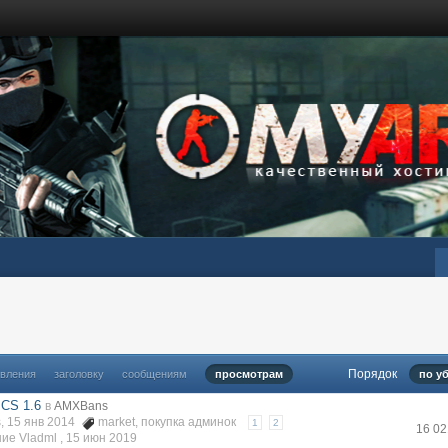
Порядок
овления
заголовку
сообщениям
просмотрам
по у
 CS 1.6
в
AMXBans
, 15 янв 2014
market
,
покупка админок
1
2
16 0
ие Vladml ,
15 июн 2019