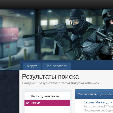
Форум
Пользователи
Результаты поиска
Найдено
1
результатов с тегом
покупка админок
Сортировать
дате обн
По типу контента
Скрипт Market для
Форум
Автор moskva177rus
Последнее сообщен