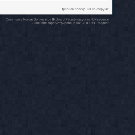
Правила поведения на форуме
Community Forum Software by IP.Board
Русификация от IBResource
Лицензия зарегистрирована на:
ООО "РС-Медиа"