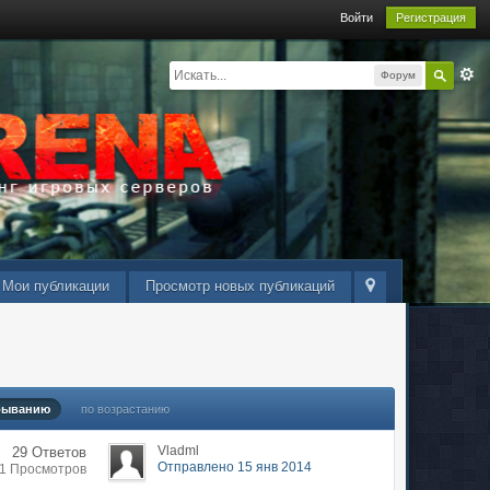
Войти
Регистрация
Форум
Мои публикации
Просмотр новых публикаций
быванию
по возрастанию
Vladml
29 Ответов
Отправлено 15 янв 2014
21 Просмотров