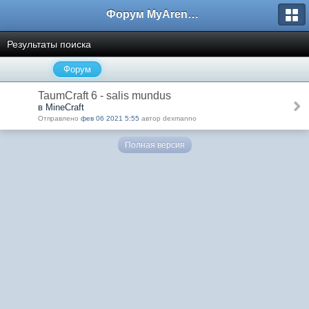
Форум MyArena.ru
Результаты поиска
Форум
TaumCraft 6 - salis mundus
в MineCraft
Отправлено
фев 06 2021 5:55
автор dexmanno
Полная версия