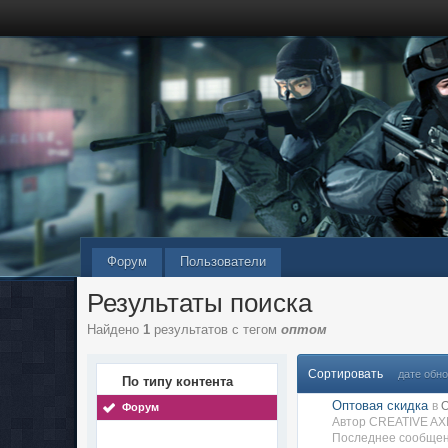
Форум
Пользователи
Результаты поиска
Найдено
1
результатов с тегом
оптом
Сортировать
дате обн
По типу контента
Оптовая скидка
в
Форум
Автор CREATIVE AX
Последнее сообщен