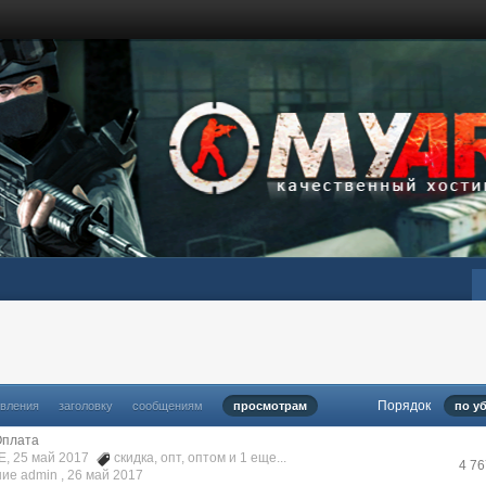
Порядок
овления
заголовку
сообщениям
просмотрам
по у
Оплата
E, 25 май 2017
скидка
,
опт
,
оптом
и 1 еще...
4 7
ие admin ,
26 май 2017