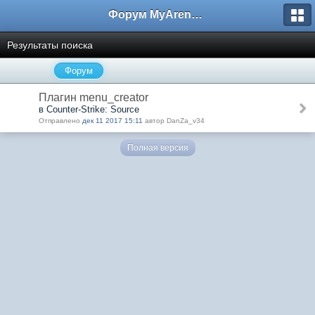
Форум MyArena.ru
Результаты поиска
Форум
Плагин menu_creator
в Counter-Strike: Source
Отправлено
дек 11 2017 15:11
автор DanZa_v34
Полная версия