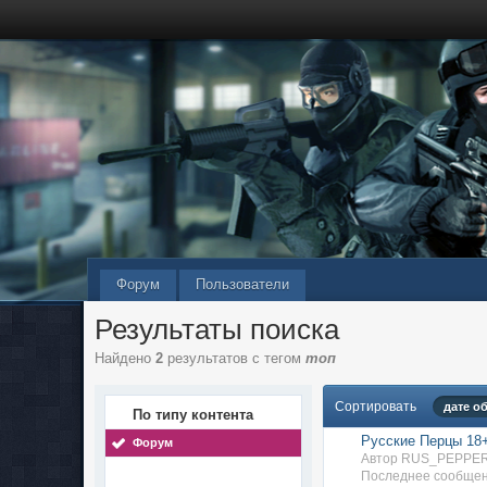
Форум
Пользователи
Результаты поиска
Найдено
2
результатов с тегом
топ
Сортировать
дате о
По типу контента
Русские Перцы 18
Форум
Автор RUS_PEPPER
Последнее сообщени