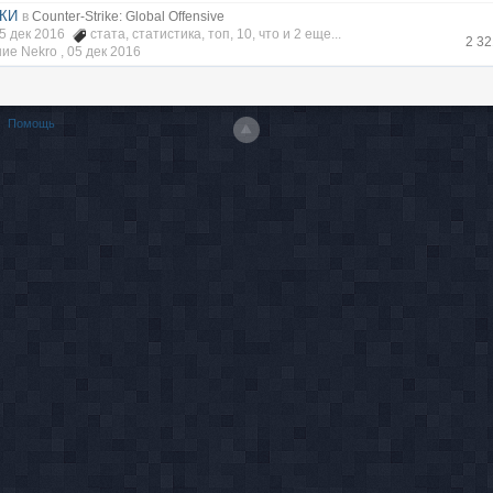
ИКИ
в
Counter-Strike: Global Offensive
05 дек 2016
стата
,
статистика
,
топ
,
10
,
что
и 2 еще...
2 3
ие Nekro ,
05 дек 2016
Помощь