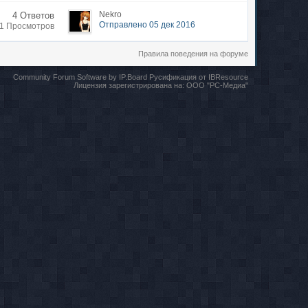
Nekro
4 Ответов
Отправлено 05 дек 2016
21 Просмотров
Правила поведения на форуме
Community Forum Software by IP.Board
Русификация от IBResource
Лицензия зарегистрирована на:
ООО "РС-Медиа"