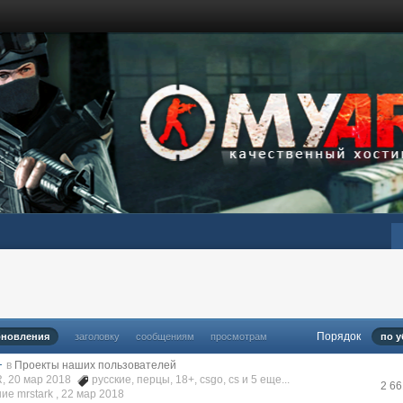
Порядок
бновления
заголовку
сообщениям
просмотрам
по 
+
в
Проекты наших пользователей
, 20 мар 2018
русские
,
перцы
,
18+
,
csgo
,
cs
и 5 еще...
2 6
е mrstark ,
22 мар 2018