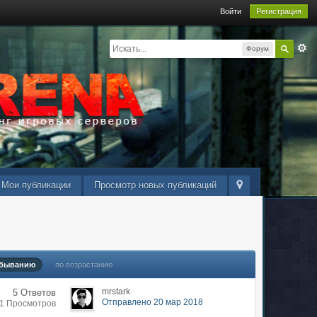
Войти
Регистрация
Форум
Мои публикации
Просмотр новых публикаций
убыванию
по возрастанию
mrstark
5 Ответов
Отправлено 20 мар 2018
61 Просмотров