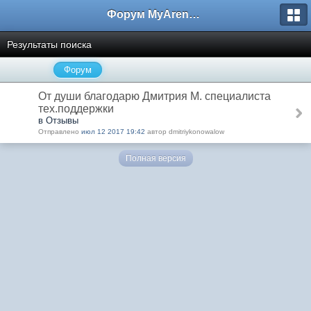
Форум MyArena.ru
Результаты поиска
Форум
От души благодарю Дмитрия М. специалиста
тех.поддержки
в Отзывы
Отправлено
июл 12 2017 19:42
автор dmitriykonowalow
Полная версия