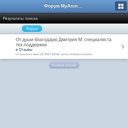
Форум MyArena.ru
Результаты поиска
Форум
От души благодарю Дмитрия М. специалиста
тех.поддержки
в Отзывы
Отправлено
июл 12 2017 19:42
автор dmitriykonowalow
Полная версия