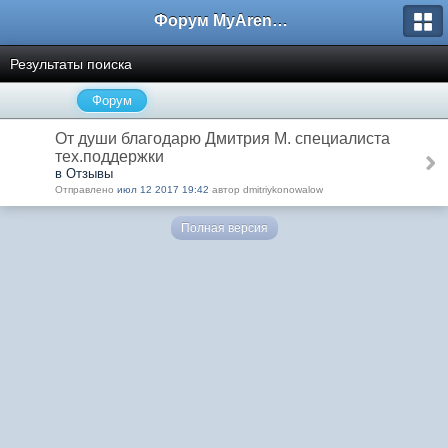
Форум MyArena.ru
Результаты поиска
Форум
От души благодарю Дмитрия М. специалиста
тех.поддержки
в Отзывы
Отправлено
июл 12 2017 19:42
автор dmitriykonowalow
Полная версия