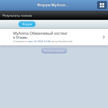
Форум MyArena.ru
Результаты поиска
Форум
MyArena Обманчивый хостинг
в Отзывы
Отправлено
июн 15 2018 12:08
автор BombermaG
Полная версия