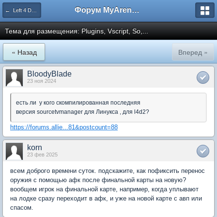
Форум MyArena.ru
← Left 4 Dead 2
Тема для размещения: Plugins, Vscript, So,...
« Назад
Вперед »
BloodyBlade
23 ноя 2024
есть ли у кого скомпилированная последняя
версия sourcetvmanager для Линукса , для l4d2?
https://forums.allie...81&postcount=88
korn
23 фев 2025
всем доброго времени суток. подскажите, как пофиксить перенос
оружия с помощью афк после финальной карты на новую?
вообщем игрок на финальной карте, например, когда уплывают
на лодке сразу переходит в афк, и уже на новой карте с авп или
спасом.